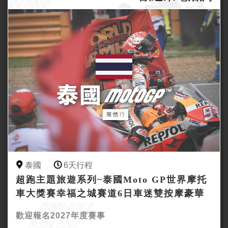
泰國
6天行程
超跑主題旅遊系列~泰國Moto GP世界摩托
車大獎賽幸福之城賽道6日車迷雙按摩豪華
團(不購物)
歡迎報名2027年度賽事