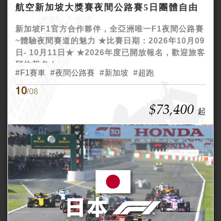
航空新加坡大獎賽夜間公路賽5日團體自由
行
新加坡F1官方合作夥伴，全亞洲唯一F1夜間公路賽
~體驗夜間賽道的魅力 ★比賽日期：2026年10月09
日- 10月11日★ ★2026年度已開放報名，歡迎旅客
預約報名★
F1賽車
夜間公路賽
新加坡
超跑
10
/08
$73,400
起