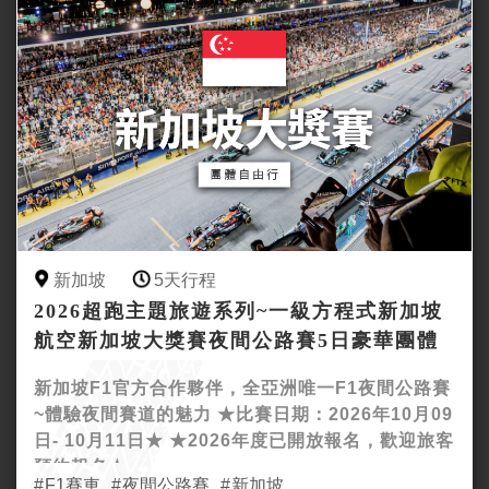
新加坡
5天行程
2026超跑主題旅遊系列~一級方程式新加坡
航空新加坡大獎賽夜間公路賽5日豪華團體
半自由行
新加坡F1官方合作夥伴，全亞洲唯一F1夜間公路賽
~體驗夜間賽道的魅力 ★比賽日期：2026年10月09
日- 10月11日★ ★2026年度已開放報名，歡迎旅客
預約報名★
F1賽車
夜間公路賽
新加坡