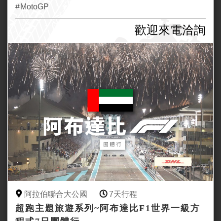
MotoGP
歡迎來電洽詢
阿拉伯聯合大公國
7天行程
超跑主題旅遊系列~阿布達比F1世界一級方