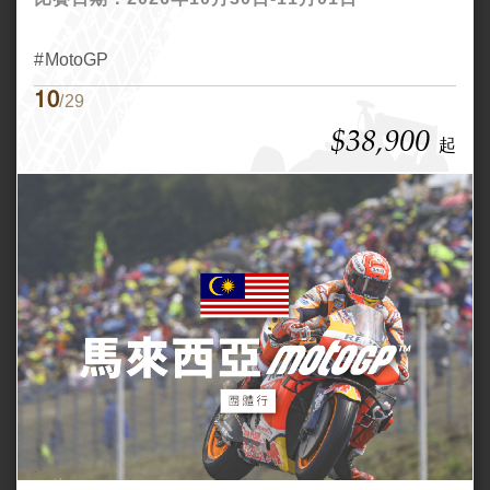
MotoGP
10
/29
$38,900
起