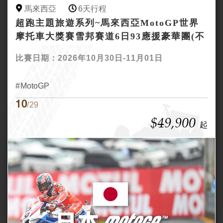
馬來西亞
6天行程
超跑主題旅遊系列~馬來西亞MotoGP世界
摩托車大獎賽雪邦賽道6日93應援豪華團(不
購物)
比賽日期：2026年10月30日-11月01日
MotoGP
10
/29
$49,900
起