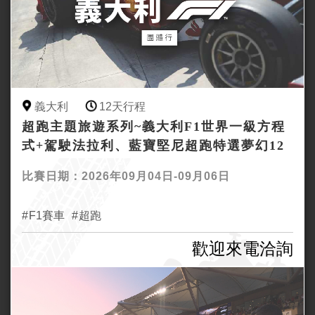
義大利
12天行程
超跑主題旅遊系列~義大利F1世界一級方程
式+駕駛法拉利、藍寶堅尼超跑特選夢幻12
日行
比賽日期：2026年09月04日-09月06日
F1賽車
超跑
歡迎來電洽詢