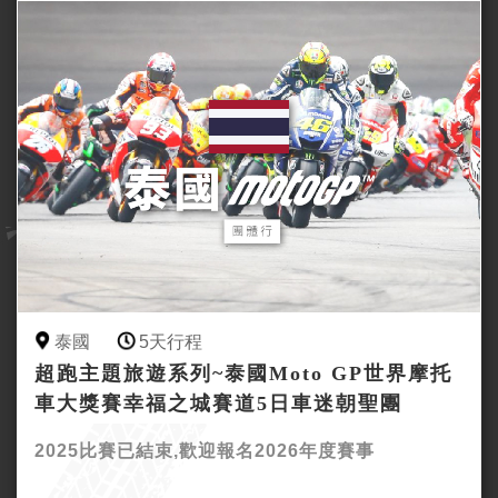
泰國
5天行程
超跑主題旅遊系列~泰國Moto GP世界摩托
車大獎賽幸福之城賽道5日車迷朝聖團
2025比賽已結束,歡迎報名2026年度賽事