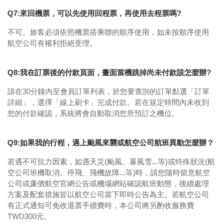
Q7:來回機票，可以先使用回程票，再使用去程票嗎?
不可。旅客必須依照機票搭乘聯的順序使用，如未按順序使用
航空公司有權利拒絕受理。
Q8:我在訂票後的付款頁面，畫面當機跳掉尚未付款該怎麼辦?
請在30分鐘內至會員訂單列表，於您要查詢的訂單點選「訂單
詳細」，選擇「線上刷卡」完成付款。若在規定時間內未收到
您的付款確認，系統將會自動取消您所預訂之機位。
Q9:如果我的行程，遇上颱風來襲或航空公司航班異動怎麼辦？
若遇不可抗力因素，如遇天災(颱風、暴風雪...等)或特殊狀況(航
空公司班機取消、停飛、飛機故障...等)時，請您隨時留意航空
公司或廉價航空官網公告或機場網站確認航班動態，後續處理
方案及配套措施皆以航空公司當下即時公告為主。若航空公司
有正式通知可免收退票手續費時，本公司將另酌收服務費
TWD300元。