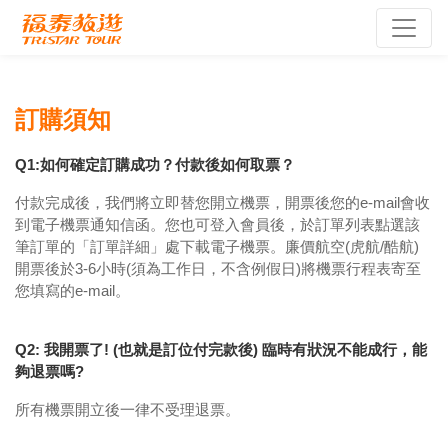
訂購須知
Q1:如何確定訂購成功？付款後如何取票？
付款完成後，我們將立即替您開立機票，開票後您的e-mail會收
到電子機票通知信函。您也可登入會員後，於訂單列表點選該
筆訂單的「訂單詳細」處下載電子機票。廉價航空(虎航/酷航)
開票後於3-6小時(須為工作日，不含例假日)將機票行程表寄至
您填寫的e-mail。
Q2: 我開票了! (也就是訂位付完款後) 臨時有狀況不能成行，能
夠退票嗎?
所有機票開立後一律不受理退票。