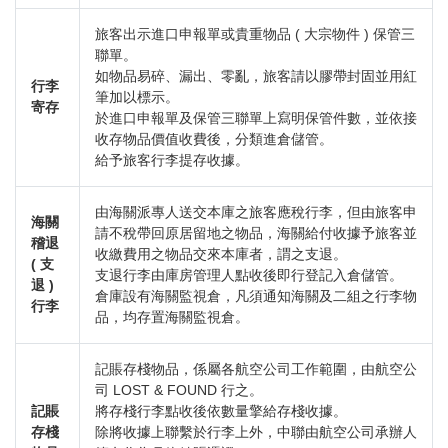
旅客出示進口申報單或貴重物品 ( 大宗物件 ) 保管三
聯單。
如物品易碎、漏出、零亂，旅客請以膠帶封固並用紅
行李
筆加以標示。
寄存
於進口申報單及保管三聯單上寫明保管件數，並依接
收存物品價值收費後，分類進倉儲管。
給予旅客行李提存收據。
由海關派專人送交本庫之旅客應稅行李，但由旅客申
海關
請不稅帶回原居留地之物品，海關給付收據予旅客並
稽退
收繳費用之物品交來本庫者，謂之支退。
( 支
支退行李由庫房管理人點收後即行登記入倉儲管。
退 )
倉庫設有海關監視倉，凡須通知海關及二組之行李物
行李
品，均存置海關監視倉。
記賬存棧物品，係屬各航空公司工作範圍，由航空公
司 LOST & FOUND 行之。
記賬
將存棧行李點收後依數量擎給存棧收據。
存棧
除將收據上聯繫於行李上外，中聯由航空公司承辦人