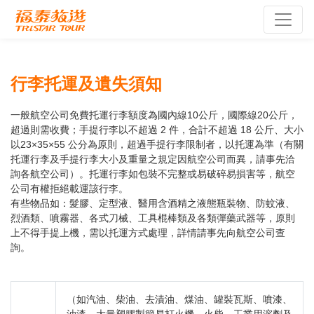
行李托運及遺失須知
一般航空公司免費托運行李額度為國內線10公斤，國際線20公斤，
超過則需收費；手提行李以不超過 2 件，合計不超過 18 公斤、大小
以23×35×55 公分為原則，超過手提行李限制者，以托運為準（有關
托運行李及手提行李大小及重量之規定因航空公司而異，請事先洽
詢各航空公司）。托運行李如包裝不完整或易破碎易損害等，航空
公司有權拒絕載運該行李。
有些物品如：髮膠、定型液、醫用含酒精之液態瓶裝物、防蚊液、
烈酒類、噴霧器、各式刀械、工具棍棒類及各類彈藥武器等，原則
上不得手提上機，需以托運方式處理，詳情請事先向航空公司查
詢。
（如汽油、柴油、去漬油、煤油、罐裝瓦斯、噴漆、