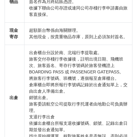
物品
簽名作為月終結賬憑證。
收據下聯由公司存證或連同公司存棧行李申請書由旅
客直接保。
現金
超額新台幣係由海關辦理。
寄存
其他現金，按貴重物品存庫，原則上必須加封簽名。
出倉櫃台分設於南、北端行李提取處。
旅客交付存棧行李收據後，註明出境日期、飛機班
次、旅客簽名、寄存行李號碼於旅客登機證上
BOARDING PASS 或 PASSENGER GATEPASS。
將旅客行李號碼、班機號，逐個報至倉庫櫃台。
倉庫櫃台即將所報行李號碼記錄於出倉通知單上，交
由出倉人準備出倉。
出倉
銷號出倉。
旅客委請航空公司提取行李托運者由地勤公司負責辦
理。
支退行李出倉
依據出倉櫃台所報支退收據號碼、鎖號、記錄出倉日
期並發出倉通知單。
找出原始押運單，核對旅客姓名是否無誤，否則必須