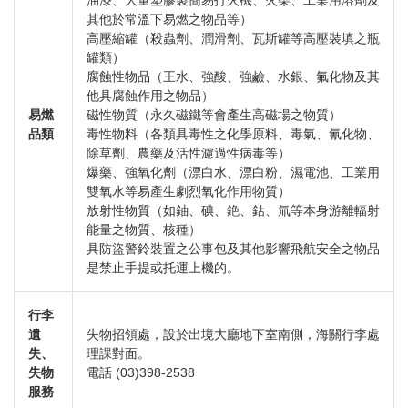
油漆、大量塑膠製簡易打火機、火柴、工業用溶劑及
其他於常溫下易燃之物品等）
高壓縮罐（殺蟲劑、潤滑劑、瓦斯罐等高壓裝填之瓶
罐類）
腐蝕性物品（王水、強酸、強鹼、水銀、氟化物及其
他具腐蝕作用之物品）
易燃
磁性物質（永久磁鐵等會產生高磁場之物質）
品類
毒性物料（各類具毒性之化學原料、毒氣、氰化物、
除草劑、農藥及活性濾過性病毒等）
爆藥、強氧化劑（漂白水、漂白粉、濕電池、工業用
雙氧水等易產生劇烈氧化作用物質）
放射性物質（如鈾、碘、銫、鈷、氚等本身游離輻射
能量之物質、核種）
具防盜警鈴裝置之公事包及其他影響飛航安全之物品
是禁止手提或托運上機的。
行李
遺
失物招領處，設於出境大廳地下室南側，海關行李處
失、
理課對面。
失物
電話 (03)398-2538
服務