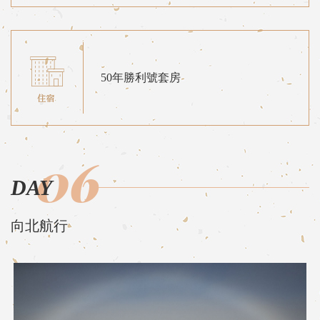
50年勝利號套房
06
DAY
向北航行