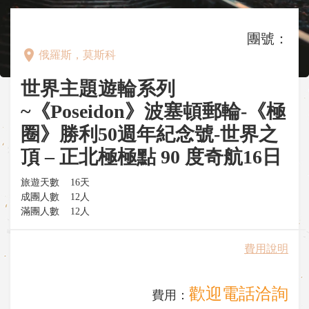
團號：
place
俄羅斯，莫斯科
世界主題遊輪系列
~《Poseidon》波塞頓郵輪-《極
圈》勝利50週年紀念號-世界之
頂 – 正北極極點 90 度奇航16日
旅遊天數
16天
成團人數
12人
滿團人數
12人
費用說明
歡迎電話洽詢
費用：