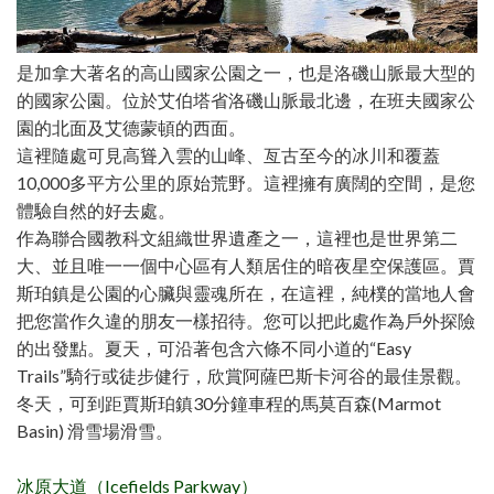
是加拿大著名的高山國家公園之一，也是洛磯山脈最大型的
的國家公園。位於艾伯塔省洛磯山脈最北邊，在班夫國家公
園的北面及艾德蒙頓的西面。
這裡隨處可見高聳入雲的山峰、亙古至今的冰川和覆蓋
10,000多平方公里的原始荒野。這裡擁有廣闊的空間，是您
體驗自然的好去處。
作為聯合國教科文組織世界遺產之一，這裡也是世界第二
大、並且唯一一個中心區有人類居住的暗夜星空保護區。賈
斯珀鎮是公園的心臟與靈魂所在，在這裡，純樸的當地人會
把您當作久違的朋友一樣招待。您可以把此處作為戶外探險
的出發點。夏天，可沿著包含六條不同小道的“Easy
Trails”騎行或徒步健行，欣賞阿薩巴斯卡河谷的最佳景觀。
冬天，可到距賈斯珀鎮30分鐘車程的馬莫百森(Marmot
Basin) 滑雪場滑雪。
冰原大道（Icefields Parkway）