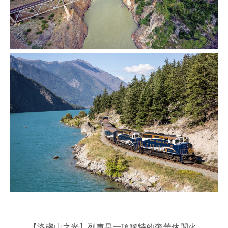
【洛磯山之光】列車是一項獨特的奢華休閒火