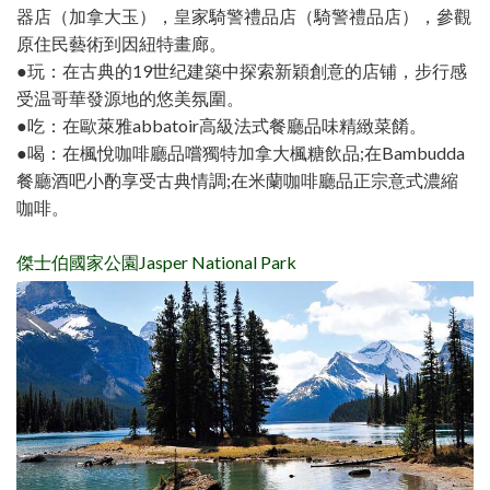
器店（加拿大玉），皇家騎警禮品店（騎警禮品店），參觀
原住民藝術到因紐特畫廊。
●玩：在古典的19世纪建築中探索新穎創意的店铺，步行感
受温哥華發源地的悠美氛圍。
●吃：在歐萊雅abbatoir高級法式餐廳品味精緻菜餚。
●喝：在楓悅咖啡廳品嚐獨特加拿大楓糖飲品;在Bambudda
餐廳酒吧小酌享受古典情調;在米蘭咖啡廳品正宗意式濃縮
咖啡。
傑士伯國家公園Jasper National Park