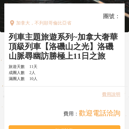
團號：
place
加拿大，不列顛哥倫比亞省
列車主題旅遊系列~加拿大奢華
頂級列車【洛磯山之光】洛磯
山脈尋幽訪勝極上11日之旅
旅遊天數
11天
成團人數
2人
滿團人數
10人
費用說明
歡迎電話洽詢
費用：