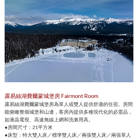
露易絲湖費爾蒙城堡房 Fairmont Room
露易絲湖費爾蒙城堡房為單人或雙人提供舒適的住宿。房間
能俯瞰整個城堡和山邊，客房內提供多種現代化的必需品，
如液晶電視、高速無線上網和洗漱用具。
●房間尺寸：21平方米
●床型：特大雙人床／標準雙人床／兩張雙人床／兩張單人