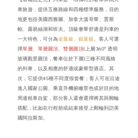
車旅遊，提供五條路線和四種標準服務，目的
地更包括美國西雅圖、加拿大溫哥華、賈斯
帕、露易絲湖和班夫。頂級奢華舒適是列車的
一大特色，可分為
金葉級、銀葉級
。客人可選
擇
單層、單層圓頂、雙層圓頂
(上層360º 透明
玻璃觀景圓頂，餐車位於下層)三種不同風格
的列車，以及相應的舒適或豪華型酒店。其
次，它提供45種不同度假套餐；客人可在沿途
進入國家公園、乘直升機俯瞰景色或於目的地
周邊租車自駕，部分客人還會選擇將其與郵輪
搭配，比如在行程前或結束後登上郵輪到訪美
國阿拉斯加。