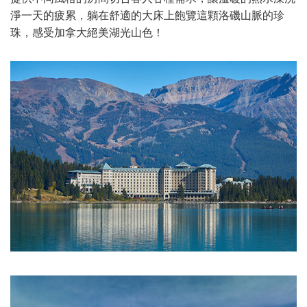
淨一天的疲累，躺在舒適的大床上飽覽這顆洛磯山脈的珍
珠，感受加拿大絕美湖光山色！