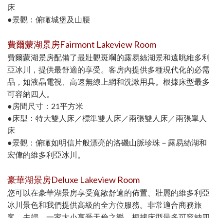
床
●景觀：俯瞰城堡及山腰
費爾蒙湖景房Fairmont Lakeview Room
費爾蒙湖景房配備了最壯觀斑斕的露易絲湖景和遠眺維多利
亞冰川，提供最舒適的享受。客房內提供多種現代化的必需
品，如液晶電視、高速無線上網和洗漱用具。根據床型最多
可容納四人。
●房間尺寸：21平方米
●床型：特大雙人床／標準雙人床／兩張雙人床／兩張單人
床
●景觀：俯瞰如明信片般漂亮的洛磯山脈珍珠－露易絲湖和
宏偉的維多利亞冰川。
豪華湖景房Deluxe Lakeview Room
您可以在豪華湖景房享受寬敞舒適的佈置、壯麗的維多利亞
冰川景色和我們提供高級的全方位服務。非常適合商務旅
客、夫婦、一家大小享受天倫之樂。根據床型最多可容納四