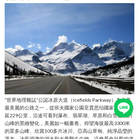
“世界地理雜誌”公認冰原大道（Icefields Parkway）為北美
最美麗的公路之一，從班夫國家公園至賈思珀國家公園，綿
延229公里，沿途可看到瀑布、翡翠湖、草原和白雪覆頂的
山峰的景緻變化，美麗如一幅畫卷。仰望海拔最高3300米
的眾多山峰、欣賞100多片冰川、亞高山草甸、純淨晶瑩的
瀑布、冰藍澄澈的湖水和大量野生生物。這條景色壯觀的道