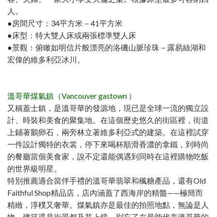
人。
●房間尺寸：34平方米－41平方米
●床型：特大雙人床或兩張標準雙人床
●景觀：俯瞰如明信片般漂亮的洛磯山脈珍珠－露易絲湖和
宏偉的維多利亞冰川。
溫哥華煤氣鎮（Vancouver gastown ）
又稱蓋士鎮，是溫哥華的發源地，現已是全球一流的獨立設
計、時裝和美食的聚集地。在這個歷史悠久的街區裡，街道
上鋪著鵝卵石，兩旁林立著維多利亞式的建築。在這裡試穿
一件設計獨特的衣裳，停下來喝杯順滑香濃的拿鐵，到時尚
的餐廳當個美食家，說不定還能偶遇到同時在這裡購物吃飯
的世界級明星。
特別推薦適合當伴手禮的溫哥華翡翠和楓糖產品，還有Old
Faithful Shop精品店，店內涵蓋了西海岸的精髓——極簡而
精緻，淳樸又奢華。煤氣鎮亦是最佳的拍照地點，無論是人
物、建築還是街景都及其上鏡，別忘了在最能代表溫哥華的