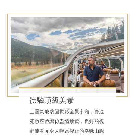
體驗頂級美景
上層為玻璃圓拱形全景車廂，舒適
寬敞座位讓你盡情放鬆，良好的視
野能看見令人嘆為觀止的洛磯山脈