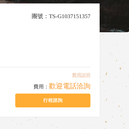
團號：TS-G1037151357
費用說明
歡迎電話洽詢
費用：
行程諮詢