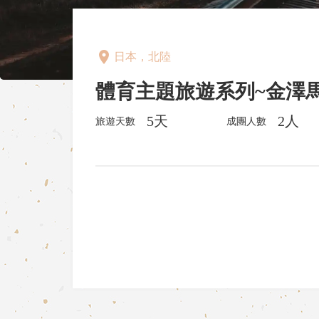
place
日本，北陸
體育主題旅遊系列~金澤
5天
2人
旅遊天數
成團人數