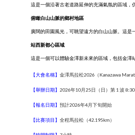
這是一個沿著古老道路延伸的充滿氣氛的區域，
俯瞰白山山脈的鄉村地區
廣闊的田園風光，可眺望遠方的白山山脈。這是
站西新都心區域
這是一個可以體驗金澤新未來的區域，包括金澤站
【大會名稱】
金澤馬拉松2026（Kanazawa Marath
【舉辦日期】
2026年10月25日（日）第 1 波 8:30、第
【報名日期】
預計2026年4月下旬開始
【比賽項目】
全程馬拉松（42.195km）
【時間制限】
7小時