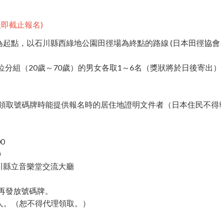
後即截止報名)
起點，以石川縣西綠地公園田徑場為終點的路線 (日本田徑協會
位分組（20歲～70歲）的男女各取1～6名（獎狀將於日後寄出）
碼牌時能提供報名時的居住地證明文件者（日本住民不得
0
0
立音樂堂交流大廳
發放號碼牌。
（恕不得代理領取。）