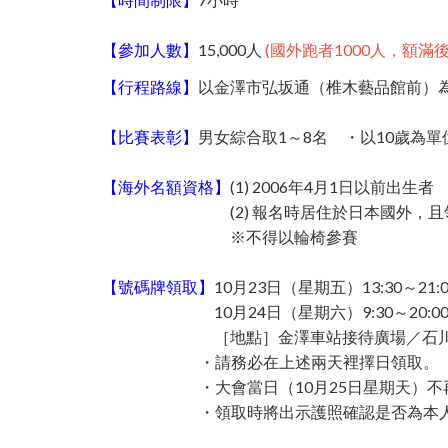
【參加人數】
15,000人
(國外跑者1000人，額滿
【行程路線】
以金澤市弘坂通（椎木藝品館前）為
【比賽表彰】
男女綜合取1～8名 ・以10歲為單
【海外名額資格】
(1) 2006年4月1日以前出生者
(2) 報名時居住於日本國外，且領取號
※不得以輪椅參賽
【號碼牌領取】
10月23日（星期五）13:30～21:0
10月24日（星期六）9:30～20:0
［地點］金澤車站接待廣場／石川縣
・請務必在上述兩天裡擇日領取。
・大會當日（10月25日星期天）不再
・領取時將出示護照確認是否為本人。