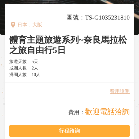
團號：TS-G1035231810
place
日本，大阪
體育主題旅遊系列~奈良馬拉松
之旅自由行5日
旅遊天數
5天
成團人數
2人
滿團人數
10人
費用說明
歡迎電話洽詢
費用：
行程諮詢