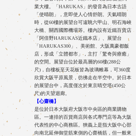
業大樓。「HARUKAS」的發音為日本古語
「使晴朗」，意即使人心情舒朗。天氣晴朗
時，從60樓的展望台可遠眺六甲山、明石海峽
大橋、關西國際機場等。樓內設有近鐵百貨店
「阿倍野HARUKAS近鐵本店」、展望台
「HARUKAS300」、美術館、大阪萬豪都飯
店，形成「立體都市」，主打「驚奇與療癒」
的空間。展望台位於最高層的60樓(288公
尺)，自樓板至天花板皆為玻璃帷幕，可360度
欣賞大阪平原風景，彷彿走在半空中。於日本
的展望台中，高度僅次於東京晴空塔(450公
尺)的天望迴廊。
【心齋橋】
是位於日本大阪府大阪市中央區的商業購物
區。一連排的百貨商店與各式專門店等為大阪
代表性的中心商務區。狹義上是指大阪中心部
向南北延伸御堂筋東側的心齋橋筋，但一般來