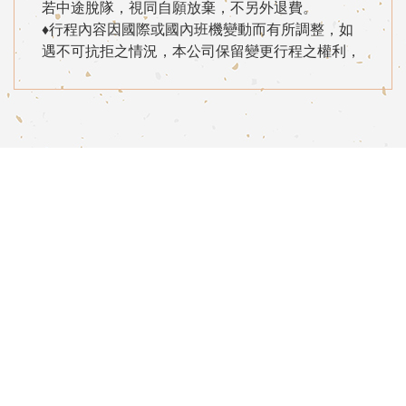
若中途脫隊，視同自願放棄，不另外退費。
♦行程內容因國際或國內班機變動而有所調整，如
遇不可抗拒之情況，本公司保留變更行程之權利，
正確航班起降時間及降落城市、住宿飯店及行程內
容之確認以說明會資料為準。
♦行程內容及順序，如遇觀光地區休假及住宿飯餐
廳客滿或休業日，本公司保有餐食彈性調整之權
利，將以當地旅行社及導遊所安排為主。
♦若因航空公司或不可抗力因素，而變動航班時間
及降落城市，造成團體行程變更或增加餐食或減少
餐食，本公司不另行加價，亦不減價，敬請見諒。
♦團體機位無法指定座位；特殊餐食及需求請出發
一週前告知客服人員，以便作業。
♦高雄出發旅客，如需台北/高雄接駁者，需加收接
駁票價，費用內容亦因接駁班機不同、費用不等，
詳情請洽客服人員。
但此屬額外追加之機位，無法保證一定取得，若機
位無法OK時，則已繳付之北高段票價將退回。
♦需求商務艙者須自行負擔商務艙費用，名額有