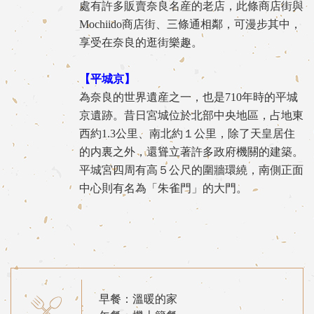
處有許多販賣奈良名産的老店，此條商店街與
Mochiido商店街、三條通相鄰，可漫步其中，
享受在奈良的逛街樂趣。
【平城京】
為奈良的世界遺産之一，也是710年時的平城
京遺跡。昔日宮城位於北部中央地區，占地東
西約1.3公里、南北約１公里，除了天皇居住
的内裏之外，還聳立著許多政府機關的建築。
平城宮四周有高５公尺的圍牆環繞，南側正面
中心則有名為「朱雀門」的大門。
早餐：溫暖的家