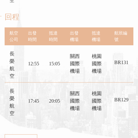
空
回程
航空
出發
抵達
出發
抵達
航班編
公司
時間
時間
機場
機場
號
長
關西
桃園
榮
BR131
12:55
15:05
國際
國際
航
機場
機場
空
長
關西
桃園
榮
BR129
17:45
20:05
國際
國際
航
機場
機場
空