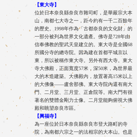
【東大寺】
位於日本奈良縣奈良市雜司町，是華嚴宗大本
山，南都七大寺之一，距今約有一千二百餘年
的歷史。1998年作為「古都奈良的文化財」的
一部分被列為世界文化遺產。佛寺是728年由
信奉佛教的聖武天皇建立的。東大寺是全國68
所國分寺的總寺院。因為建在首都平城京以
東，所以被稱作東大寺。另外有西大寺。東大
寺大佛殿，正面寬度57米，深50米，為世界最
大的木造建築。大佛殿內，放置著高15米以上
的大佛像——盧舍那佛。東大寺院內還有南大
門、二月堂、三月堂、正倉院等。南大門有很
著名的雙體金剛力士像。二月堂能夠俯視大佛
殿和眺望奈良市區。
【興福寺】
為一座位於日本奈良縣奈良市登大路町的寺
院，為南都六宗之一的法相宗的大本山。也是