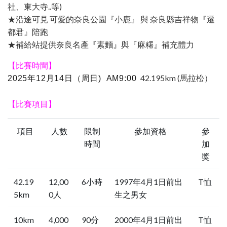
社、東大寺..等)
★沿途可見 可愛的奈良公園『小鹿』 與 奈良縣吉祥物『遷
都君』陪跑
★補給站提供奈良名產『素麵』與『麻糬』補充體力
【比賽時間】
42.195km (馬拉松）
2025年12月14日（周日) AM9:00
【比賽項目】
項目
人數
限制
參加資格
參
時間
加
獎
42.19
12,00
6小時
1997年4月1日前出
T恤
5km
0人
生之男女
10km
4,000
90分
2000年4月1日前出
T恤