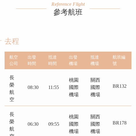
Reference Flight
參考航班
去程
航空
出發
抵達
出發
抵達
航班編
公司
時間
時間
機場
機場
號
長
桃園
關西
榮
BR132
08:30
11:55
國際
國際
航
機場
機場
空
長
桃園
關西
榮
BR178
06:30
09:55
國際
國際
航
機場
機場