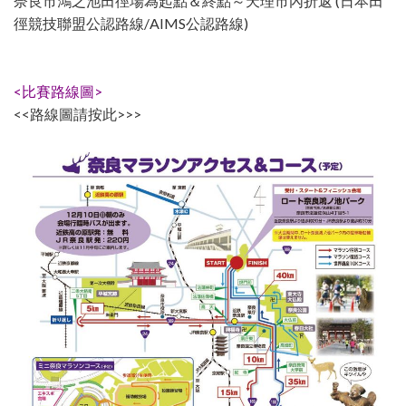
奈良市鴻之池田徑場為起點＆終點～天理市內折返 (日本田
徑競技聯盟公認路線/AIMS公認路線)
<比賽路線圖>
<<路線圖請按此>>>