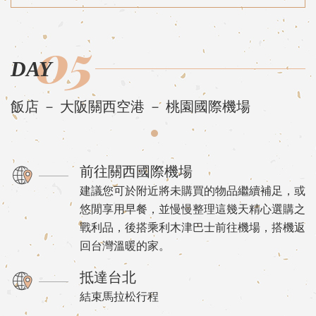
05
DAY
飯店 － 大阪關西空港 － 桃園國際機場
前往關西國際機場
建議您可於附近將未購買的物品繼續補足，或
悠閒享用早餐，並慢慢整理這幾天精心選購之
戰利品，後搭乘利木津巴士前往機場，搭機返
回台灣溫暖的家。
抵達台北
結束馬拉松行程