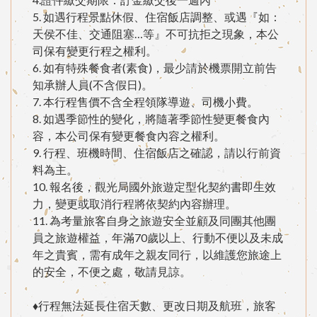
5. 如遇行程景點休假、住宿飯店調整、或遇『如：
天侯不佳、交通阻塞…等』不可抗拒之現象，本公
司保有變更行程之權利。
6. 如有特殊餐食者(素食)，最少請於機票開立前告
知承辦人員(不含假日)。
7. 本行程售價不含全程領隊導遊、司機小費。
8. 如遇季節性的變化，將隨著季節性變更餐食內
容，本公司保有變更餐食內容之權利。
9. 行程、班機時間、住宿飯店之確認，請以行前資
料為主。
10. 報名後，觀光局國外旅遊定型化契約書即生效
力，變更或取消行程將依契約內容辦理。
11. 為考量旅客自身之旅遊安全並顧及同團其他團
員之旅遊權益，年滿70歲以上、行動不便以及未成
年之貴賓，需有成年之親友同行，以維護您旅途上
的安全，不便之處，敬請見諒。
♦行程無法延長住宿天數、更改日期及航班，旅客