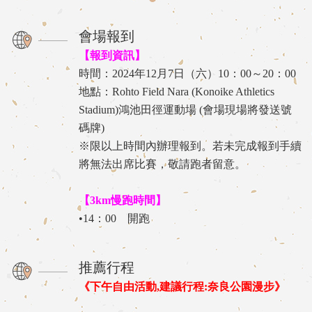
會場報到
【報到資訊】
時間：2024年12月7日（六）10：00～20：00
地點：Rohto Field Nara (Konoike Athletics
Stadium)鴻池田徑運動場 (會場現場將發送號
碼牌)
※限以上時間內辦理報到。若未完成報到手續
將無法出席比賽，敬請跑者留意。
【3km慢跑時間】
•14：00 開跑
推薦行程
《下午自由活動,建議行程:奈良公園漫步》