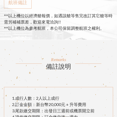
航班備註
**以上機位以經濟艙報價，如遇該艙等售完改訂其它艙等時
需另補補票差，歡迎來電洽詢!!
**以上機位為參考航班，本公司保留調整航班之權利。
Remarks
備註說明
1.成行人數：2人以上成行
2.訂金金額：新台幣20,000元 + 升等費用
3.尾款繳交期限：出發日三週前或機票開立前
4.證件繳交期限：訂金繳交後一週內