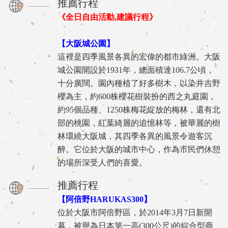
推薦行程
《全日自由活動,建議行程》
【大阪城公園】
這裡是四季風景各異的宏偉的都市綠洲。大阪
城公園開設於1931年，總面積達106.7公頃，
十分廣闊。園內種植了好多樹木，以染井吉野
櫻為主，約600株櫻花樹裝扮的西之丸庭園，
約95個品種、1250株梅花綻放的梅林，還有北
部的桃園，紅葉綺麗的追憶林等，被華麗的樹
林環繞大阪城，其四季各異的風景令遊客沉
醉。它位於大阪的城市中心，作為市民們休憩
的場所深受人們的喜愛。
推薦行程
【阿倍野HARUKAS300】
位於大阪市阿倍野區，於2014年3月7日新開
幕，被譽為日本第一高(300公尺)的綜合型商