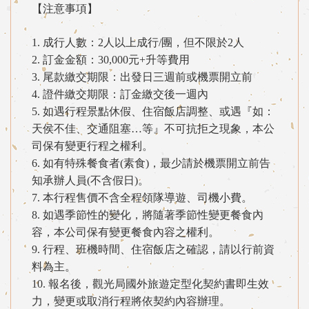
【注意事項】
1. 成行人數：2人以上成行/團，但不限於2人
2. 訂金金額：30,000元+升等費用
3. 尾款繳交期限：出發日三週前或機票開立前
4. 證件繳交期限：訂金繳交後一週內
5. 如遇行程景點休假、住宿飯店調整、或遇『如：
天侯不佳、交通阻塞…等』不可抗拒之現象，本公
司保有變更行程之權利。
6. 如有特殊餐食者(素食)，最少請於機票開立前告
知承辦人員(不含假日)。
7. 本行程售價不含全程領隊導遊、司機小費。
8. 如遇季節性的變化，將隨著季節性變更餐食內
容，本公司保有變更餐食內容之權利。
9. 行程、班機時間、住宿飯店之確認，請以行前資
料為主。
10. 報名後，觀光局國外旅遊定型化契約書即生效
力，變更或取消行程將依契約內容辦理。