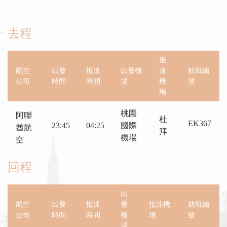
去程
抵
航空
出發
抵達
出發機
達
航班編
公司
時間
時間
場
機
號
場
桃園
阿聯
杜
EK367
23:45
04:25
國際
酋航
拜
機場
空
回程
出
航空
出發
抵達
發
抵達機
航班編
公司
時間
時間
機
場
號
場