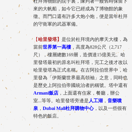
杜拜博物館的院子裏，陳列著一艘舊時保留下
來的大帆船，如今它已經成為了博物館的象
徵。而門口還有許多大炮小炮，便是當年杜拜
的守衛軍的武器軍備。
【
哈里發塔】
是位於杜拜境內的摩天大樓，為
當前
世界第一高樓
，高度為828公尺（2,717
尺），樓層總數169層，造價達15億美元。哈
里發塔最初的原名叫杜拜塔，完工之後才改以
哈里發塔為正式名稱。在古阿拉伯世界中，哈
里發為「伊斯蘭世界最高領袖」之意，同時也
是歷史上阿拉伯帝國統治者的稱號。塔中還有
Armani飯店
，上面還有住家，餐廳，辦公
室...等等。哈里發塔旁邊是
人工湖
，
音樂噴
泉
，
Dubai Mall杜拜購物中心
，以及一些很有
特色的飯店。