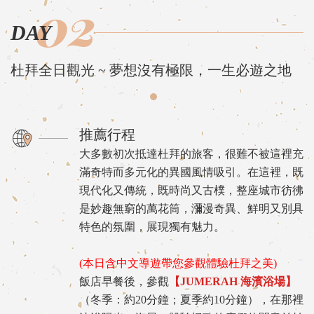
02
DAY
杜拜全日觀光 ~ 夢想沒有極限，一生必遊之地
推薦行程
大多數初次抵達杜拜的旅客，很難不被這裡充
滿奇特而多元化的異國風情吸引。在這裡，既
現代化又傳統，既時尚又古樸，整座城市彷彿
是妙趣無窮的萬花筒，瀰漫奇異、鮮明又別具
特色的氛圍，展現獨有魅力。
(本日含中文導遊帶您參觀體驗杜拜之美)
飯店早餐後，參觀
【JUMERAH 海濱浴場】
（冬季：約20分鐘；夏季約10分鐘），在那裡