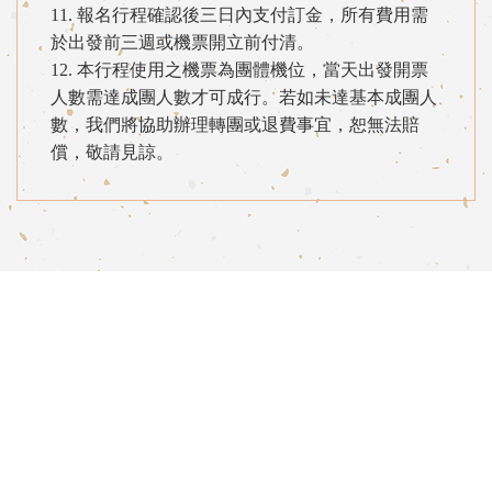
11. 報名行程確認後三日內支付訂金，所有費用需
於出發前三週或機票開立前付清。
12. 本行程使用之機票為團體機位，當天出發開票
人數需達成團人數才可成行。若如未達基本成團人
數，我們將協助辦理轉團或退費事宜，恕無法賠
償，敬請見諒。
13. 為考量旅客自身之旅遊安全並顧及同團其他團
員之旅遊權益，年滿70歲以上、行動不便以及未成
年之貴賓，需有成年之親友同行，以維護您旅途上
的安全，不便之處，敬請見諒。
【護照&簽證規定】
1. 請確認護照效期必須於本行程回國日算起，有六
個月以上之效期，方可出國。
2. 旅客為雙重國籍者，進出中華民國國境，須使用
同一本護照進、出國境。
3. 役男(年滿18歲至服兵役前)或接近役齡男子(年滿