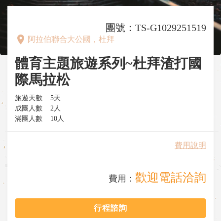
團號：TS-G1029251519
place
阿拉伯聯合大公國，杜拜
體育主題旅遊系列~杜拜渣打國
際馬拉松
旅遊天數
5天
成團人數
2人
滿團人數
10人
費用說明
歡迎電話洽詢
費用：
行程諮詢