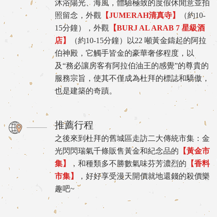
沐浴陽光、海風，體驗極致的度假休閒意並拍
照留念，外觀
【JUMERAH清真寺】
（約10-
15分鐘），外觀
【BURJ AL ARAB 7 星級酒
店】
（約10-15分鐘）以22 噸黃金鑄起的阿拉
伯神殿，它觸手皆金的豪華奢侈程度，以
及“務必讓房客有阿拉伯油王的感覺”的尊貴的
服務宗旨，使其不僅成為杜拜的標誌和驕傲，
也是建築的奇蹟。
推薦行程
之後來到杜拜的舊城區走訪二大傳統市集：金
光閃閃瑞氣千條販售黃金和紀念品的
【黃金市
集】
，和種類多不勝數氣味芬芳濃烈的
【香料
市集】
，好好享受漫天開價就地還錢的殺價樂
趣吧~