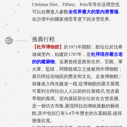
Christian Dior、Tiffany、Polo等等在這裡您也
可以自費進入參觀
全世界最大的室內滑雪場
,
在沙漠中的國家感受零度下的冰雪世界。
推薦行程
【杜拜博物館】
於1971年開館，館址位於法希
迪城堡內，始建於1787年，是
杜拜現存最古老
的的建築物
。這裏曾經是酋長住所、宮殿、軍
火庫、監獄，阿聯酋成立之後被用作博物館，
展示阿拉伯地區的歷史和文化。走進博物館,
就像進入時光隧道一樣,從博物館的露天展覽,
可看到古阿拉伯人人以前的住屋模式,包含最
早期的風塔。室內展區部分位於在古堡底層,
是一個仿古市集,展現阿拉伯傳統風貌的藝術
館,其中包括已有3-4千年歷史的古墓銅器,值得
慢慢欣賞。