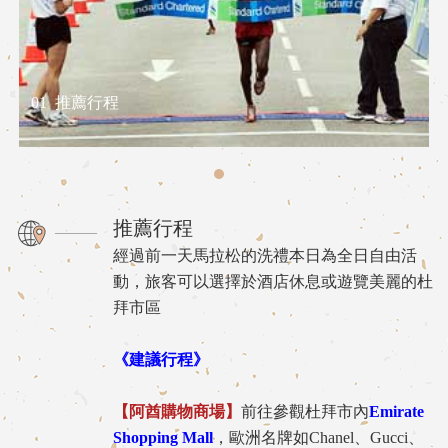
01
推薦行程
推薦行程
經過前一天馬拉松的洗禮本日為全日自由活
動，旅客可以選擇於酒店休息或遊覽美麗的杜
拜市區
《建議行程》
【阿酋購物商場】
前往參觀杜拜市內
Emirate
Shopping Mall
，歐洲名牌如Chanel、Gucci、