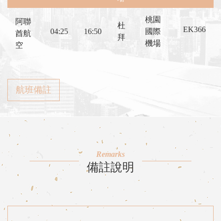
桃園
阿聯
杜
EK366
04:25
16:50
國際
酋航
拜
機場
空
航班備註
Remarks
備註說明