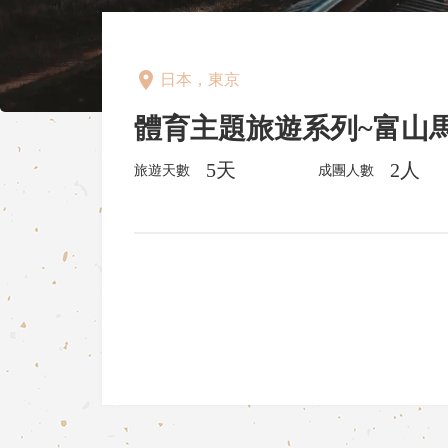
place
日本，東京
體育主題旅遊系列~富山
5天
2人
旅遊天數
成團人數