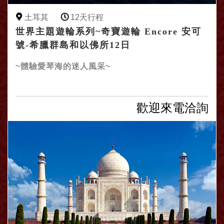
土耳其
12天行程
世界主題遊輪系列~奇寶遊輪 Encore 安可
號-希臘群島和以佛所12日
~體驗愛琴海的迷人風采~
歡迎來電洽詢