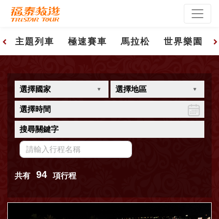
主題列車
極速賽車
馬拉松
世界樂園
選擇國家
選擇地區
選擇時間
搜尋關鍵字
94
共有
項行程