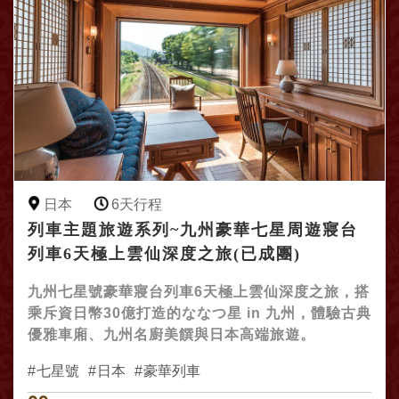
日本
6天行程
列車主題旅遊系列~九州豪華七星周遊寢台
列車6天極上雲仙深度之旅(已成團)
九州七星號豪華寢台列車6天極上雲仙深度之旅，搭
乘斥資日幣30億打造的ななつ星 in 九州，體驗古典
優雅車廂、九州名廚美饌與日本高端旅遊。
七星號
日本
豪華列車