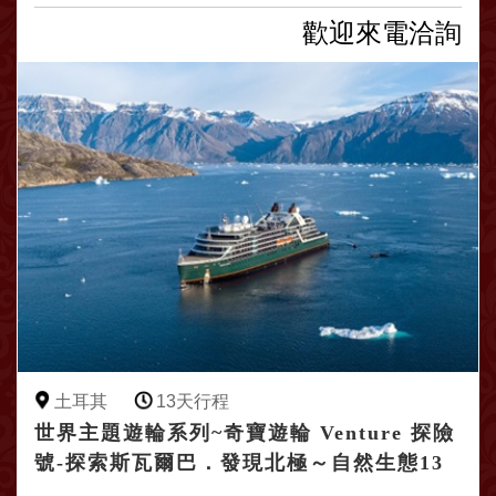
歡迎來電洽詢
土耳其
13天行程
世界主題遊輪系列~奇寶遊輪 Venture 探險
號-探索斯瓦爾巴．發現北極～自然生態13
日