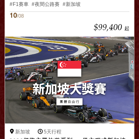
F1賽車
夜間公路賽
新加坡
10
/08
$99,400
起
新加坡
5天行程