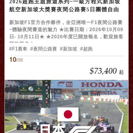
2026超跑主題旅遊系列~一級方程式新加坡
航空新加坡大獎賽夜間公路賽5日團體自由
行
新加坡F1官方合作夥伴，全亞洲唯一F1夜間公路賽
~體驗夜間賽道的魅力 ★比賽日期：2026年10月09
日- 10月11日★ ★2026年度已開放報名，歡迎旅客
預約報名★
F1賽車
夜間公路賽
新加坡
超跑
10
/08
$73,400
起