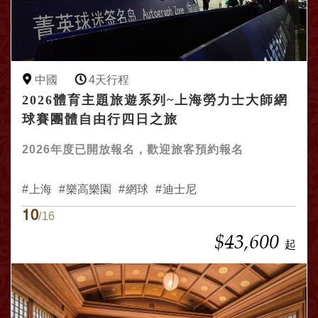
中國
4天行程
2026體育主題旅遊系列~上海勞力士大師網
球賽團體自由行四日之旅
2026年度已開放報名，歡迎旅客預約報名
上海
樂高樂園
網球
迪士尼
10
/16
$43,600
起