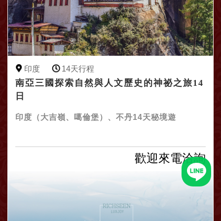
印度
14天行程
南亞三國探索自然與人文歷史的神祕之旅14
日
印度（大吉嶺、噶倫堡）、不丹14天秘境遊
歡迎來電洽詢