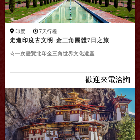
印度
7天行程
走進印度古文明-金三角團體7日之旅
☆一次盡覽北印金三角世界文化遺產
歡迎來電洽詢