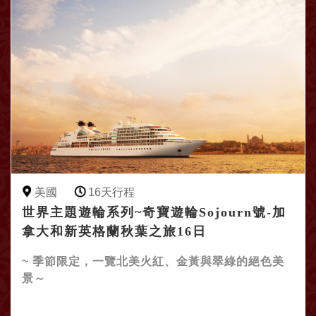
美國
16天行程
世界主題遊輪系列~奇寶遊輪Sojourn號-加
拿大和新英格蘭秋葉之旅16日
~ 季節限定，一覽北美火紅、金黃與翠綠的絕色美
景～