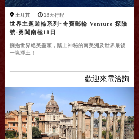
土耳其
18天行程
世界主題遊輪系列~奇寶郵輪 Venture 探險
號-勇闖南極18日
擁抱世界絕美盡頭，踏上神秘的南美洲及世界最後
一塊淨土！
歡迎來電洽詢