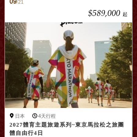
09
/21
$589,000
起
日本
4天行程
2027體育主題旅遊系列~東京馬拉松之旅團
體自由行4日