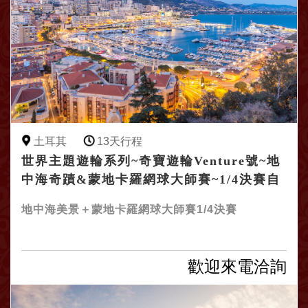
土耳其
13天行程
世界主題遊輪系列~奇寶遊輪Venture號~地
中海奇蹟&蒙地卡羅網球大師賽~1/4決賽自
由行13日
地中海美景＋蒙地卡羅網球大師賽1/4決賽
歡迎來電洽詢